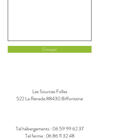
Envoyer
Les Sources Folles
522 La Renade
88430 Biffontaine
Tel hébergements :
06 59 99 62 37
Tel ferme :
06 86 11 32 48