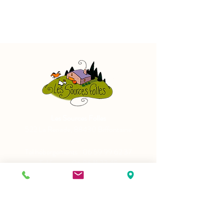
Les Sources Folles
522 La Renade, 88430 Biffontaine
- - -
Tel hébergements :
06 59 99 62 37
Tel ferme :
06 86 11 32 48
Mail : lessourcesfolles@gmail.com
Vente directe de nos produits le
mercredi de 16h à 19h et le samedi de