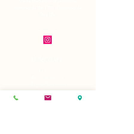
Vente directe de nos produits le
mercredi de 16h à 19h et le samedi de
9h à 12h.
Nous suivre sur :
À découvrir
La ferme
A propos de nous
Magasin de la ferme
Stages
Hébergements
Le gîte du Chevreuil
Le tipi du Lynx