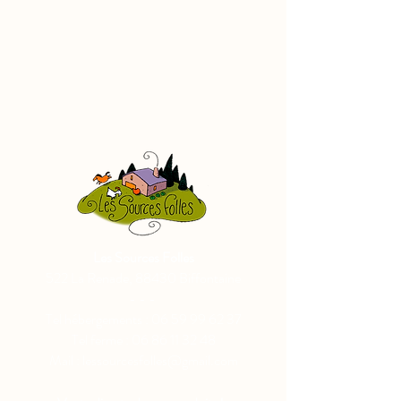
Les Sources Folles
522 La Renade, 88430 Biffontaine
- - -
Tel hébergements :
06 59 99 62 37
Tel ferme :
06 86 11 32 48
Mail : lessourcesfolles@gmail.com